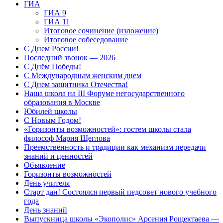
ГИА
ГИА 9
ГИА 11
Итоговое сочинение (изложение)
Итоговое собеседование
С Днем России!
Последний звонок — 2026
С Днём Победы!
С Международным женским днем
С Днем защитника Отечества!
Наша школа на III Форуме негосударственного
образования в Москве
Юбилей школы
С Новым Годом!
«Горизонты возможностей»: гостем школы стала
философ Мария Щеглова
Преемственность и традиции как механизм передачи
знаний и ценностей
Объявление
Горизонты возможностей
День учителя
Старт дан! Состоялся первый педсовет нового учебного
года
День знаний
Выпускница школы «Экополис» Арсения Рощектаева —