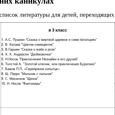
тних каникулах
список литературы для детей, переходящи
в 3 класс
1. А.С. Пушкин “Сказка о мертвой царевне и семи богатырях”
2. В. Катаев "Цветик-семицветик"
3. В.Гаршин “Сказка о жабе и розе”
4. Х. К. Андерсен "Дюймовочка"
5. Н.Носов “Приключения Незнайки и его друзей”
6. Толстой А. "Золотой ключик, или приключения Буратино"
7. Бажов П.П. «Серебряное копытце»
8. Ш. Перро "Мальчик с пальчик"
9. С. Михалков "Щенок"
10. Н. Носов "Фантазеры"