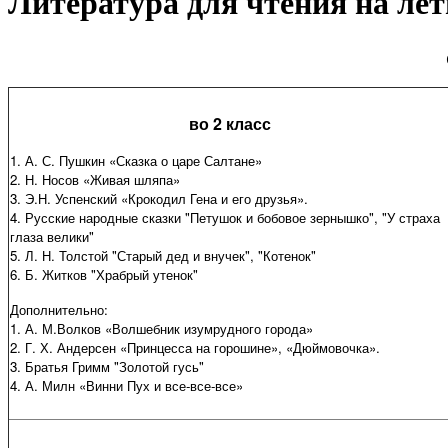
Литература для чтения на ле
во 2 класс
1. А. С. Пушкин «Сказка о царе Салтане»
2. Н. Носов «Живая шляпа»
3. Э.Н. Успенский «Крокодил Гена и его друзья».
4. Русские народные сказки "Петушок и бобовое зернышко", "У страха
глаза велики"
5. Л. Н. Толстой "Старый дед и внучек", "Котенок"
6. Б. Житков "Храбрый утенок"
Дополнительно:
1. А. М.Волков «Волшебник изумрудного города»
2. Г. Х. Андерсен «Принцесса на горошине», «Дюймовочка».
3. Братья Гримм "Золотой гусь"
4. А. Милн «Винни Пух и все-все-все»