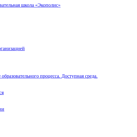
вательная школа «Экополис»
рганизацией
образовательного процесса. Доступная среда.
ся
ии