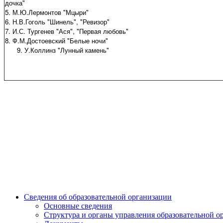
дочка"
5. М.Ю.Лермонтов "Мцыри"
6. Н.В.Гоголь "Шинель", "Ревизор"
7. И.С. Тургенев "Ася", "Первая любовь"
8. Ф.М.Достоевский "Белые ночи"
9. У.Коллинз "Лунный камень"
Сведения об образовательной организации
Основные сведения
Структура и органы управления образовательной о