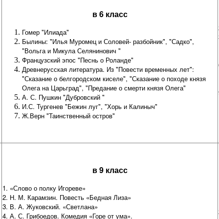
в 6 класс
Гомер "Илиада"
Былины: "Илья Муромец и Соловей- разбойник", "Садко",
"Вольга и Микула Селянинович "
Французский эпос "Песнь о Роланде"
Древнерусская литература. Из "Повести временных лет":
"Сказание о белгородском киселе", "Сказание о походе князя
Олега на Царьград", "Предание о смерти князя Олега"
А. С. Пушкин "Дубровский "
И.С. Тургенев "Бежин луг", "Хорь и Калиныч"
Ж.Верн "Таинственный остров"
в 9 класс
1. «Слово о полку Игореве»
2. Н. М. Карамзин. Повесть «Бедная Лиза»
3. В. А. Жуковский. «Светлана»
4. А. С. Грибоедов. Комедия «Горе от ума».