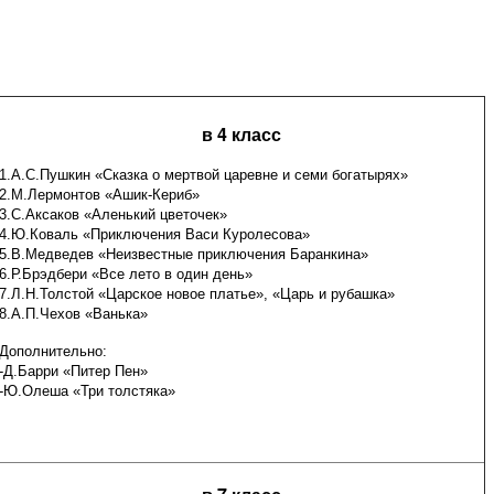
х
в 4 класс
1.А.С.Пушкин «Сказка о мертвой царевне и семи богатырях»
2.М.Лермонтов «Ашик-Кериб»
3.С.Аксаков «Аленький цветочек»
4.Ю.Коваль «Приключения Васи Куролесова»
5.В.Медведев «Неизвестные приключения Баранкина»
6.Р.Брэдбери «Все лето в один день»
7.Л.Н.Толстой «Царское новое платье», «Царь и рубашка»
8.А.П.Чехов «Ванька»
Дополнительно:
-Д.Барри «Питер Пен»
-Ю.Олеша «Три толстяка»