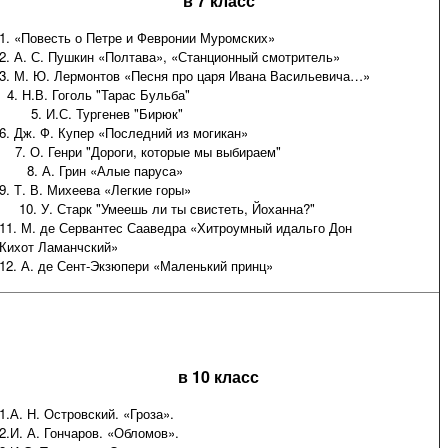
в 7 класс
1. «Повесть о Петре и Февронии Муромских»
2. А. С. Пушкин «Полтава», «Станционный смотритель»
3. М. Ю. Лермонтов «Песня про царя Ивана Васильевича…»
4. Н.В. Гоголь "Тарас Бульба"
5. И.С. Тургенев "Бирюк"
6. Дж. Ф. Купер «Последний из могикан»
7. О. Генри "Дороги, которые мы выбираем"
8
. А. Грин «Алые паруса»
9. Т. В. Михеева «Легкие горы»
10. У. Старк "Умеешь ли ты свистеть, Йоханна?"
11. М. де Сервантес Сааведра «Хитроумный идальго Дон
Кихот Ламанчский»
12. А. де Сент-Экзюпери «Маленький принц»
в 10 класс
1.А. Н. Островский. «Гроза».
2.И. А. Гончаров. «Обломов».