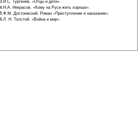
3.И.С. Тургенев. «Отцы и дети».
4.Н.А. Некрасов. «Кому на Руси жить хорошо».
5.Ф.М. Достоевский. Роман «Преступление и наказание».
6.Л. Н. Толстой. «Война и мир».