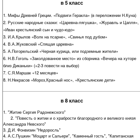
в 5 класс
1. Мифы Древней Греции. «Подвиги Геракла» (в переложении Н.Куна)
2. Русские народные сказки: «Царевна-лягушка», «Журавль и Цапля»,
«Иван крестьянский сын и чудо-юдо»
3. И.А.Крылов «Волк на псарне», «Свинья под дубом»
4. В.А.Жуковский «Спящая царевна»
5. А.Погорельский «Черная курица, или подземные жители»
6. Н.В.Гоголь «Заколдованное место» из сборника «Вечера на хуторе
близ Диканьки» (+2-3 повести на выбор)
7. С.Я.Маршак «12 месяцев»
8. Н.Некрасов «Мороз,Красный нос», «Крестьянские дети»
в 8 класс
1. "Житие Сергия Радонежского"
2. "Повесть о житии и о храбрости благородного и великого князя
Александра Невского"
3. Д.И. Фонвизин "Недоросль"
4. А.С.Пушкин "Моцарт и Сальери", "Каменный гость", "Капитанская